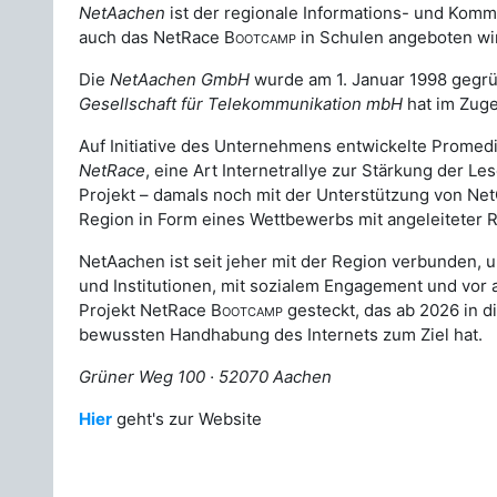
NetAachen
ist der regionale Informations- und Kom
auch das NetRace
Bootcamp
in Schulen angeboten wi
Die
NetAachen GmbH
wurde am 1. Januar 1998 gegrü
Gesellschaft für Telekommunikation mbH
hat im Zug
Auf Initiative des Unternehmens entwickelte Promedi
NetRace
, eine Art Internetrallye zur Stärkung der
Projekt – damals noch mit der Unterstützung von Ne
Region in Form eines Wettbewerbs mit angeleiteter Re
NetAachen ist seit jeher mit der Region verbunden, u
und Institutionen, mit sozialem Engagement und vor 
Projekt NetRace
Bootcamp
gesteckt, das ab 2026 in d
bewussten Handhabung des Internets zum Ziel hat.
Grüner Weg 100 · 52070 Aachen
Hier
geht's zur Website