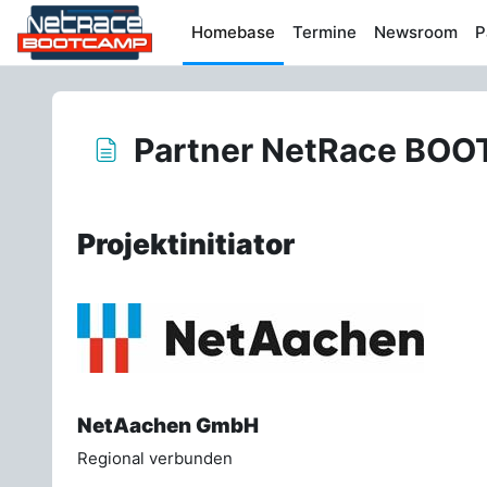
Zum Hauptinhalt
Homebase
Termine
Newsroom
P
Partner NetRace BO
Abschlussbedingungen
Projektinitiator
NetAachen GmbH
Regional verbunden