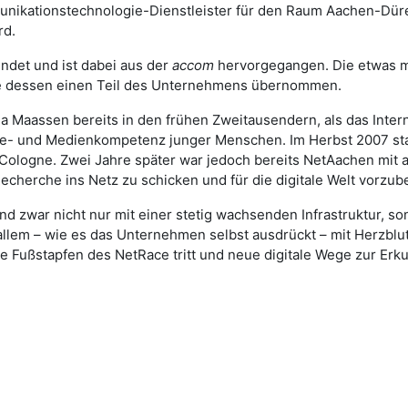
munikationstechnologie-Dienstleister für den Raum Aachen-Dü
rd.
ndet und ist dabei aus der
accom
hervorgegangen. Die etwas m
e dessen einen Teil des Unternehmens übernommen.
a Maassen bereits in den frühen Zweitausendern, als das Intern
 Lese- und Medienkompetenz junger Menschen. Im Herbst 2007 st
tCologne. Zwei Jahre später war jedoch bereits NetAachen mit 
cherche ins Netz zu schicken und für die digitale Welt vorzube
nd zwar nicht nur mit einer stetig wachsenden Infrastruktur, s
allem – wie es das Unternehmen selbst ausdrückt – mit Herzblut
ie Fußstapfen des NetRace tritt und neue digitale Wege zur Er